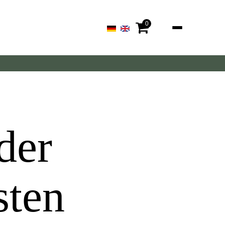
0
der
sten